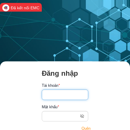
Đã kết nối EMC
Đăng nhập
Tài khoản
*
Mật khẩu
*
Quên