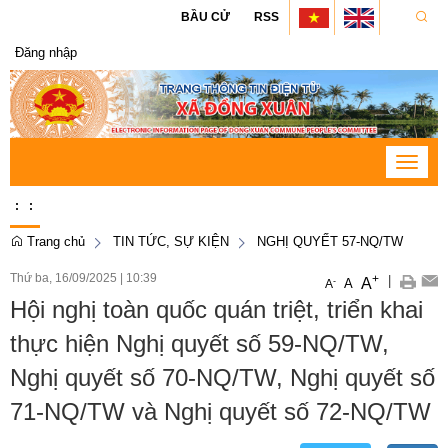
BẦU CỬ
RSS
Đăng nhập
Toggle
navigat
:
:
Trang chủ
TIN TỨC, SỰ KIỆN
NGHỊ QUYẾT 57-NQ/TW
Thứ ba, 16/09/2025
|
10:39
+
|
A
-
A
A
Hội nghị toàn quốc quán triệt, triển khai
thực hiện Nghị quyết số 59-NQ/TW,
Nghị quyết số 70-NQ/TW, Nghị quyết số
71-NQ/TW và Nghị quyết số 72-NQ/TW