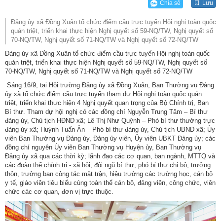
Chia sẻ
Lưu
Đảng ủy xã Đồng Xuân tổ chức điểm cầu trực tuyến Hội nghị toàn quốc
quán triệt, triển khai thực hiện Nghị quyết số 59-NQ/TW, Nghị quyết số
70-NQ/TW, Nghị quyết số 71-NQ/TW và Nghị quyết số 72-NQ/TW
Đảng ủy xã Đồng Xuân tổ chức điểm cầu trực tuyến Hội nghị toàn quốc
quán triệt, triển khai thực hiện Nghị quyết số 59-NQ/TW, Nghị quyết số
70-NQ/TW, Nghị quyết số 71-NQ/TW và Nghị quyết số 72-NQ/TW
Sáng 16/9, tại Hội trường Đảng ủy xã Đồng Xuân, Ban Thường vụ Đảng
ủy xã tổ chức điểm cầu trực tuyến tham dự Hội nghị toàn quốc quán
triệt, triển khai thực hiện 4 Nghị quyết quan trọng của Bộ Chính trị, Ban
Bí thư. Tham dự hội nghị có các đồng chí Nguyễn Trung Tâm – Bí thư
đảng ủy, Chủ tịch HĐND xã; Lê Thị Như Quỳnh – Phó bí thư thường trực
đảng ủy xã; Huỳnh Tuấn Ân – Phó bí thư đảng ủy, Chủ tịch UBND xã; Ủy
viên Ban Thường vụ Đảng ủy, Đảng ủy viên, Ủy viên UBKT Đảng ủy; các
đồng chí nguyên Ủy viên Ban Thường vụ Huyện ủy, Ban Thường vụ
Đảng ủy xã qua các thời kỳ; lãnh đạo các cơ quan, ban ngành, MTTQ và
các đoàn thể chính trị - xã hội; đội ngũ bí thư, phó bí thư chi bộ, trưởng
thôn, trưởng ban công tác mặt trận, hiệu trưởng các trường học, cán bộ
y tế, giáo viên tiêu biểu cùng toàn thể cán bộ, đảng viên, công chức, viên
chức các cơ quan, đơn vị trực thuộc.