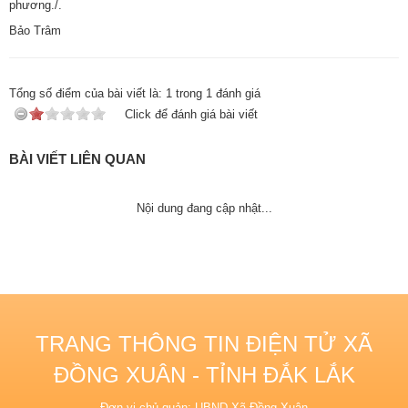
phương./.
Bảo Trâm
Tổng số điểm của bài viết là:
1
trong
1
đánh giá
Click để đánh giá bài viết
BÀI VIẾT LIÊN QUAN
Nội dung đang cập nhật...
TRANG THÔNG TIN ĐIỆN TỬ XÃ
ĐỒNG XUÂN - TỈNH ĐẮK LẮK
Đơn vị chủ quản: UBND Xã Đồng Xuân