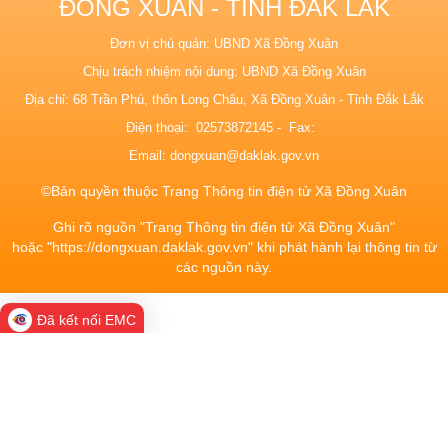
ĐỒNG XUÂN - TỈNH ĐẮK LẮK
Đơn vị chủ quản: UBND Xã Đồng Xuân
Chịu trách nhiệm nội dung: UBND Xã Đồng Xuân
Địa chỉ: 68 Trần Phú, thôn Long Châu, Xã Đồng Xuân - Tỉnh Đắk Lắk
Điện thoại: 02573872145 - Fax:
Email:
dongxuan@daklak.gov.vn
©Bản quyền thuộc Trang Thông tin điện tử Xã Đồng Xuân
Ghi rõ nguồn "Trang Thông tin điện tử Xã Đồng Xuân"
hoặc "https://dongxuan.daklak.gov.vn" khi phát hành lại thông tin từ
các nguồn này.
Đã kết nối EMC