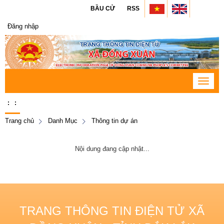
BẦU CỬ
RSS
Đăng nhập
Toggle
navigat
:
:
Trang chủ
Danh Mục
Thông tin dự án
Nội dung đang cập nhật...
TRANG THÔNG TIN ĐIỆN TỬ XÃ