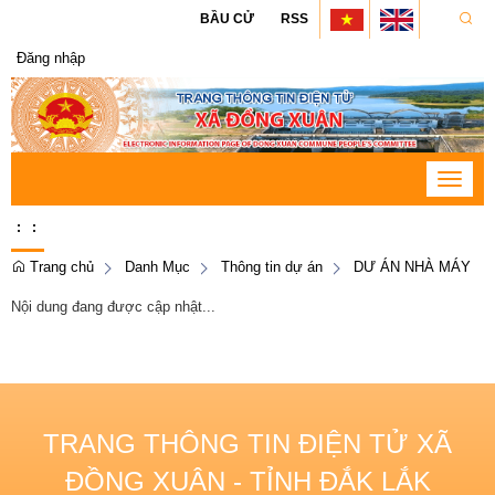
BẦU CỬ
RSS
Đăng nhập
Toggle
navigat
:
:
Trang chủ
Danh Mục
Thông tin dự án
DƯ ÁN NHÀ MÁY
Nội dung đang được cập nhật...
TRANG THÔNG TIN ĐIỆN TỬ XÃ
ĐỒNG XUÂN - TỈNH ĐẮK LẮK