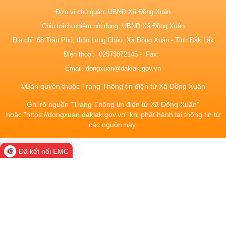
Đơn vị chủ quản: UBND Xã Đồng Xuân
Chịu trách nhiệm nội dung: UBND Xã Đồng Xuân
Địa chỉ: 68 Trần Phú, thôn Long Châu, Xã Đồng Xuân - Tỉnh Đắk Lắk
Điện thoại: 02573872145 - Fax:
Email:
dongxuan@daklak.gov.vn
©Bản quyền thuộc Trang Thông tin điện tử Xã Đồng Xuân
Ghi rõ nguồn "Trang Thông tin điện tử Xã Đồng Xuân"
hoặc "https://dongxuan.daklak.gov.vn" khi phát hành lại thông tin từ
các nguồn này.
Đã kết nối EMC