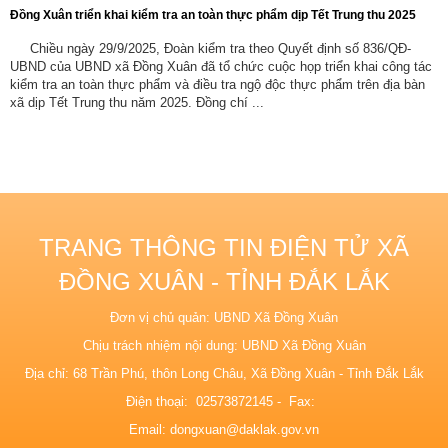
Đồng Xuân triển khai kiểm tra an toàn thực phẩm dịp Tết Trung thu 2025
Chiều ngày 29/9/2025, Đoàn kiểm tra theo Quyết định số 836/QĐ-
UBND của UBND xã Đồng Xuân đã tổ chức cuộc họp triển khai công tác
kiểm tra an toàn thực phẩm và điều tra ngộ độc thực phẩm trên địa bàn
xã dịp Tết Trung thu năm 2025. Đồng chí ...
TRANG THÔNG TIN ĐIỆN TỬ XÃ
ĐỒNG XUÂN - TỈNH ĐẮK LẮK
Đơn vị chủ quản: UBND Xã Đồng Xuân
Chịu trách nhiệm nội dung: UBND Xã Đồng Xuân
Địa chỉ: 68 Trần Phú, thôn Long Châu, Xã Đồng Xuân - Tỉnh Đắk Lắk
Điện thoại: 02573872145 - Fax:
Email:
dongxuan@daklak.gov.vn