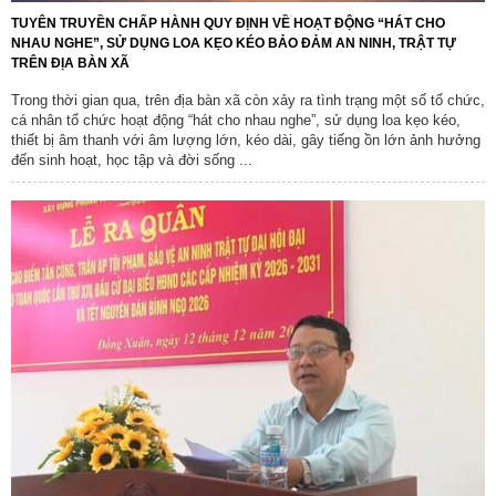
TUYÊN TRUYỀN CHẤP HÀNH QUY ĐỊNH VỀ HOẠT ĐỘNG “HÁT CHO
NHAU NGHE”, SỬ DỤNG LOA KẸO KÉO BẢO ĐẢM AN NINH, TRẬT TỰ
TRÊN ĐỊA BÀN XÃ
Trong thời gian qua, trên địa bàn xã còn xảy ra tình trạng một số tổ chức,
cá nhân tổ chức hoạt động “hát cho nhau nghe”, sử dụng loa kẹo kéo,
thiết bị âm thanh với âm lượng lớn, kéo dài, gây tiếng ồn lớn ảnh hưởng
đến sinh hoạt, học tập và đời sống ...