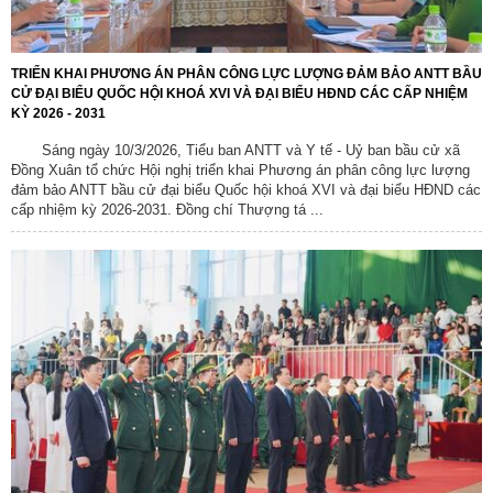
TRIỂN KHAI PHƯƠNG ÁN PHÂN CÔNG LỰC LƯỢNG ĐẢM BẢO ANTT BẦU
CỬ ĐẠI BIỂU QUỐC HỘI KHOÁ XVI VÀ ĐẠI BIỂU HĐND CÁC CẤP NHIỆM
KỲ 2026 - 2031
Sáng ngày 10/3/2026, Tiểu ban ANTT và Y tế - Uỷ ban bầu cử xã
Đồng Xuân tổ chức Hội nghị triển khai Phương án phân công lực lượng
đảm bảo ANTT bầu cử đại biểu Quốc hội khoá XVI và đại biểu HĐND các
cấp nhiệm kỳ 2026-2031. Đồng chí Thượng tá ...