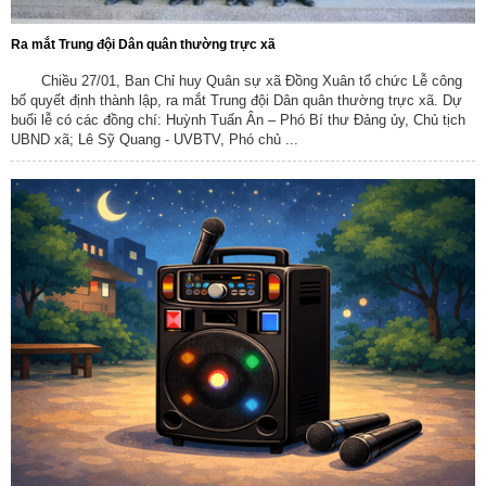
Ra mắt Trung đội Dân quân thường trực xã
Chiều 27/01, Ban Chỉ huy Quân sự xã Đồng Xuân tổ chức Lễ công
bố quyết định thành lập, ra mắt Trung đội Dân quân thường trực xã. Dự
buổi lễ có các đồng chí: Huỳnh Tuấn Ân – Phó Bí thư Đảng ủy, Chủ tịch
UBND xã; Lê Sỹ Quang - UVBTV, Phó chủ ...