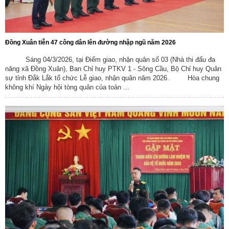
Đồng Xuân tiễn 47 công dân lên đường nhập ngũ năm 2026
Sáng 04/3/2026, tại Điểm giao, nhận quân số 03 (Nhà thi đấu đa
năng xã Đồng Xuân), Ban Chỉ huy PTKV 1 - Sông Cầu, Bộ Chỉ huy Quân
sự tỉnh Đắk Lắk tổ chức Lễ giao, nhận quân năm 2026. Hòa chung
không khí Ngày hội tòng quân của toàn ...