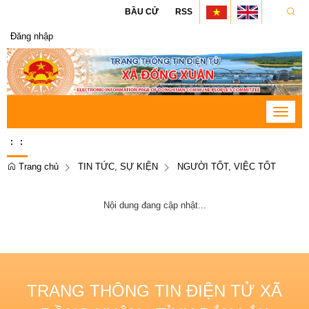
BẦU CỬ
RSS
Đăng nhập
Toggle
navigat
:
:
Trang chủ
TIN TỨC, SỰ KIỆN
NGƯỜI TỐT, VIỆC TỐT
Nội dung đang cập nhật...
TRANG THÔNG TIN ĐIỆN TỬ XÃ