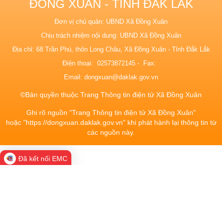
ĐỒNG XUÂN - TỈNH ĐẮK LẮK
Đơn vị chủ quản: UBND Xã Đồng Xuân
Chịu trách nhiệm nội dung: UBND Xã Đồng Xuân
Địa chỉ: 68 Trần Phú, thôn Long Châu, Xã Đồng Xuân - Tỉnh Đắk Lắk
Điện thoại: 02573872145 - Fax:
Email:
dongxuan@daklak.gov.vn
©Bản quyền thuộc Trang Thông tin điện tử Xã Đồng Xuân
Ghi rõ nguồn "Trang Thông tin điện tử Xã Đồng Xuân"
hoặc "https://dongxuan.daklak.gov.vn" khi phát hành lại thông tin từ
các nguồn này.
Đã kết nối EMC