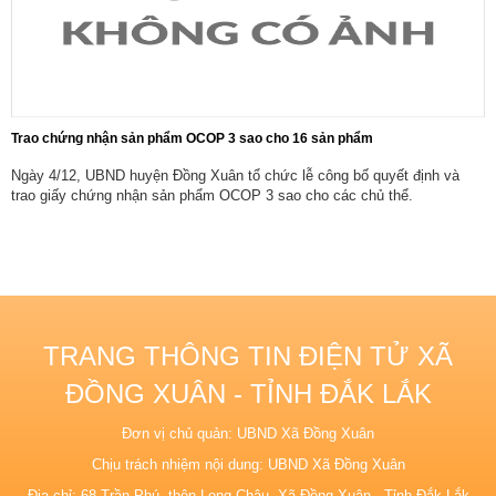
Trao chứng nhận sản phẩm OCOP 3 sao cho 16 sản phẩm
Ngày 4/12, UBND huyện Đồng Xuân tổ chức lễ công bố quyết định và
trao giấy chứng nhận sản phẩm OCOP 3 sao cho các chủ thể.
TRANG THÔNG TIN ĐIỆN TỬ XÃ
ĐỒNG XUÂN - TỈNH ĐẮK LẮK
Đơn vị chủ quản: UBND Xã Đồng Xuân
Chịu trách nhiệm nội dung: UBND Xã Đồng Xuân
Địa chỉ: 68 Trần Phú, thôn Long Châu, Xã Đồng Xuân - Tỉnh Đắk Lắk