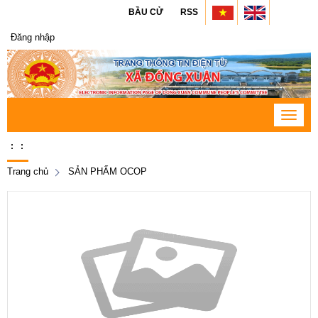
BẦU CỬ
RSS
Đăng nhập
Toggle
navigat
:
:
Trang chủ
SẢN PHẨM OCOP