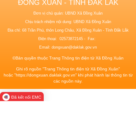
ĐỒNG XUÂN - TỈNH ĐẮK LẮK
Đơn vị chủ quản: UBND Xã Đồng Xuân
Chịu trách nhiệm nội dung: UBND Xã Đồng Xuân
Địa chỉ: 68 Trần Phú, thôn Long Châu, Xã Đồng Xuân - Tỉnh Đắk Lắk
Điện thoại: 02573872145 - Fax:
Email:
dongxuan@daklak.gov.vn
©Bản quyền thuộc Trang Thông tin điện tử Xã Đồng Xuân
Ghi rõ nguồn "Trang Thông tin điện tử Xã Đồng Xuân"
hoặc "https://dongxuan.daklak.gov.vn" khi phát hành lại thông tin từ
các nguồn này.
Đã kết nối EMC