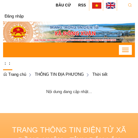
BẦU CỬ
RSS
Đăng nhập
Toggle
navigat
:
:
Trang chủ
THÔNG TIN ĐỊA PHƯƠNG
Thời tiết
Nội dung đang cập nhật...
TRANG THÔNG TIN ĐIỆN TỬ XÃ