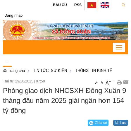
BẦU CỬ
RSS
Đăng nhập
Toggle
navigat
:
:
Trang chủ
TIN TỨC, SỰ KIỆN
THÔNG TIN KINH TẾ
Thứ tư, 29/10/2025
|
07:50
+
|
A
-
A
A
Phòng giao dịch NHCSXH Đồng Xuân 9
tháng đầu năm 2025 giải ngân hơn 154
tỷ đồng
Chia sẻ
Lưu