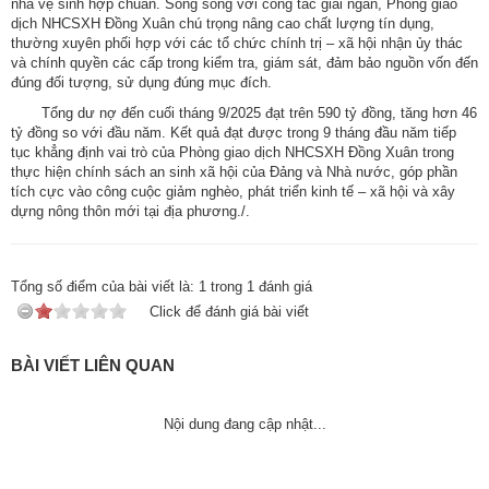
nhà vệ sinh hợp chuẩn. Song song với công tác giải ngân, Phòng giao
dịch NHCSXH Đồng Xuân chú trọng nâng cao chất lượng tín dụng,
thường xuyên phối hợp với các tổ chức chính trị – xã hội nhận ủy thác
và chính quyền các cấp trong kiểm tra, giám sát, đảm bảo nguồn vốn đến
đúng đối tượng, sử dụng đúng mục đích.
Tổng dư nợ đến cuối tháng 9/2025 đạt trên 590 tỷ đồng, tăng hơn 46
tỷ đồng so với đầu năm. Kết quả đạt được trong 9 tháng đầu năm tiếp
tục khẳng định vai trò của Phòng giao dịch NHCSXH Đồng Xuân trong
thực hiện chính sách an sinh xã hội của Đảng và Nhà nước, góp phần
tích cực vào công cuộc giảm nghèo, phát triển kinh tế – xã hội và xây
dựng nông thôn mới tại địa phương./.
Tổng số điểm của bài viết là:
1
trong
1
đánh giá
Click để đánh giá bài viết
BÀI VIẾT LIÊN QUAN
Nội dung đang cập nhật...