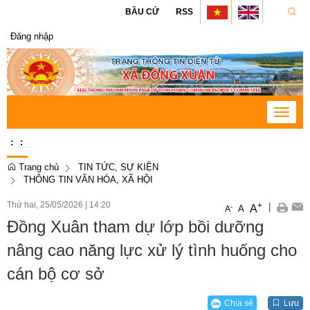
BẦU CỬ
RSS
Đăng nhập
Toggle
navigat
:
:
Trang chủ
TIN TỨC, SỰ KIỆN
THÔNG TIN VĂN HÓA, XÃ HỘI
Thứ hai, 25/05/2026
|
14:20
+
|
A
-
A
A
Đồng Xuân tham dự lớp bồi dưỡng
nâng cao năng lực xử lý tình huống cho
cán bộ cơ sở
Chia sẻ
Lưu