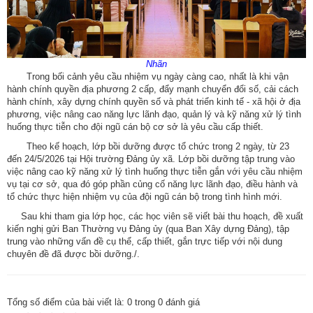
Nhãn
Trong bối cảnh yêu cầu nhiệm vụ ngày càng cao, nhất là khi vận
hành chính quyền địa phương 2 cấp, đẩy mạnh chuyển đổi số, cải cách
hành chính, xây dựng chính quyền số và phát triển kinh tế - xã hội ở địa
phương, việc nâng cao năng lực lãnh đạo, quản lý và kỹ năng xử lý tình
huống thực tiễn cho đội ngũ cán bộ cơ sở là yêu cầu cấp thiết.
Theo kế hoạch, lớp bồi dưỡng được tổ chức trong 2 ngày, từ 23
đến 24/5/2026 tại Hội trường Đảng ủy xã. Lớp bồi dưỡng tập trung vào
việc nâng cao kỹ năng xử lý tình huống thực tiễn gắn với yêu cầu nhiệm
vụ tại cơ sở, qua đó góp phần củng cố năng lực lãnh đạo, điều hành và
tổ chức thực hiện nhiệm vụ của đội ngũ cán bộ trong tình hình mới.
Sau khi tham gia lớp học, các học viên sẽ viết bài thu hoạch, đề xuất
kiến nghị gửi Ban Thường vụ Đảng ủy (qua Ban Xây dựng Đảng), tập
trung vào những vấn đề cụ thể, cấp thiết, gắn trực tiếp với nội dung
chuyên đề đã được bồi dưỡng./.
Tổng số điểm của bài viết là:
0
trong
0
đánh giá