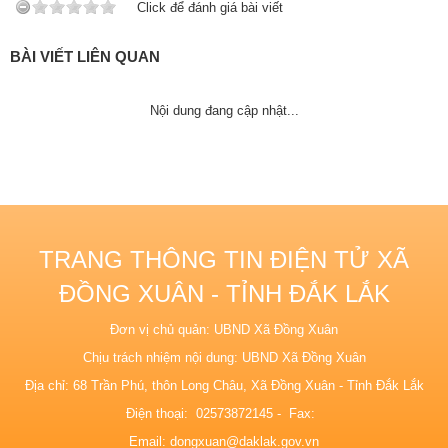
Click để đánh giá bài viết
BÀI VIẾT LIÊN QUAN
Nội dung đang cập nhật...
TRANG THÔNG TIN ĐIỆN TỬ XÃ
ĐỒNG XUÂN - TỈNH ĐẮK LẮK
Đơn vị chủ quản: UBND Xã Đồng Xuân
Chịu trách nhiệm nội dung: UBND Xã Đồng Xuân
Địa chỉ: 68 Trần Phú, thôn Long Châu, Xã Đồng Xuân - Tỉnh Đắk Lắk
Điện thoại: 02573872145 - Fax:
Email:
dongxuan@daklak.gov.vn