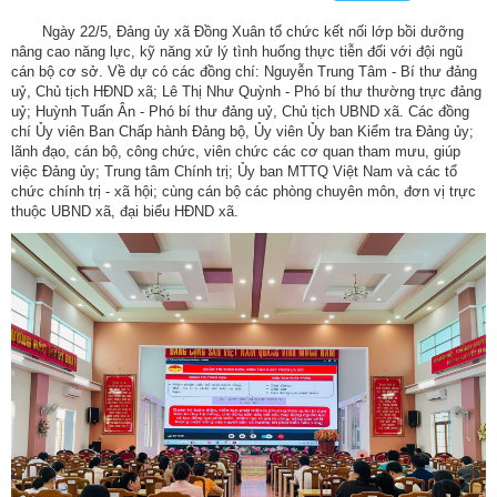
Ngày 22/5, Đảng ủy xã Đồng Xuân tổ chức kết nối lớp bồi dưỡng
nâng cao năng lực, kỹ năng xử lý tình huống thực tiễn đối với đội ngũ
cán bộ cơ sở. Về dự có các đồng chí: Nguyễn Trung Tâm - Bí thư đảng
uỷ, Chủ tịch HĐND xã; Lê Thị Như Quỳnh - Phó bí thư thường trực đảng
uỷ; Huỳnh Tuấn Ân - Phó bí thư đảng uỷ, Chủ tịch UBND xã. Các đồng
chí Ủy viên Ban Chấp hành Đảng bộ, Ủy viên Ủy ban Kiểm tra Đảng ủy;
lãnh đạo, cán bộ, công chức, viên chức các cơ quan tham mưu, giúp
việc Đảng ủy; Trung tâm Chính trị; Ủy ban MTTQ Việt Nam và các tổ
chức chính trị - xã hội; cùng cán bộ các phòng chuyên môn, đơn vị trực
thuộc UBND xã, đại biểu HĐND xã.