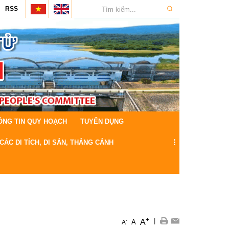
RSS
ÔNG TIN QUY HOẠCH
TUYỂN DỤNG
CÁC DI TÍCH, DI SẢN, THẮNG CẢNH
k
+
|
A
-
A
A