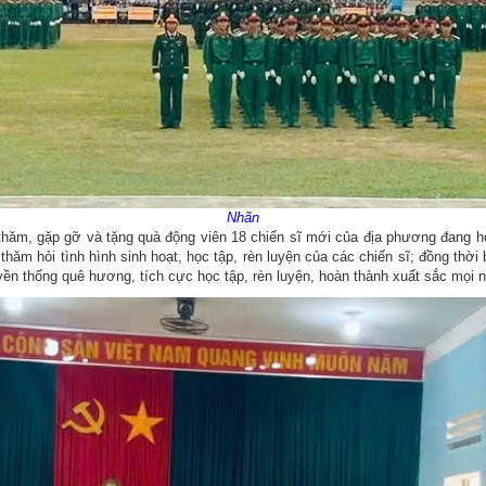
Nhãn
m, gặp gỡ và tặng quà động viên 18 chiến sĩ mới của địa phương đang học
ăm hỏi tình hình sinh hoạt, học tập, rèn luyện của các chiến sĩ; đồng thời
ruyền thống quê hương, tích cực học tập, rèn luyện, hoàn thành xuất sắc mọi