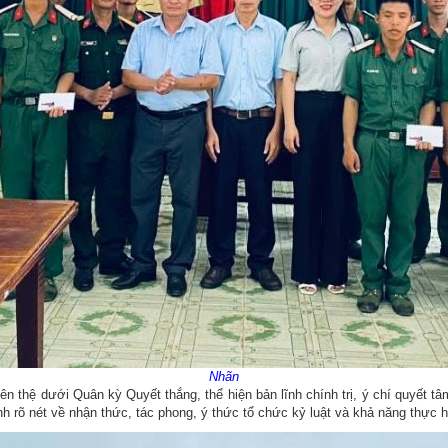
Nhãn
n thệ dưới Quân kỳ Quyết thắng, thể hiện bản lĩnh chính trị, ý chí quyết t
nh rõ nét về nhận thức, tác phong, ý thức tổ chức kỷ luật và khả năng thực 