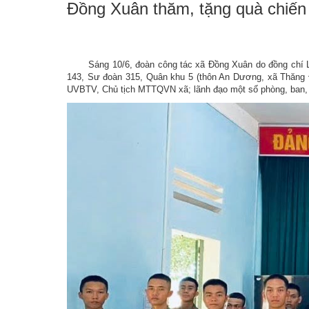
Đồng Xuân thăm, tặng quà chiến 
Di tích, thắng cảnh nổi tiếng
TUYÊN TRUYỀN 
Vă
Chứng khoán
Công khai ngân s
Truyền thống văn hóa
THÔNG TIN KHO
Phò
Thông tin dự án
D
Sáng 10/6, đoàn công tác xã Đồng Xuân do đồng chí Lê 
Chức năng, nhiệm vụ, quyền hạn
Chức năng Phòng Vă
THÔNG TIN Y TẾ
Tru
143, Sư đoàn 315, Quân khu 5 (thôn An Dương, xã Thăng 
Báo cáo số liệu, 
UVBTV, Chủ tịch MTTQVN xã; lãnh đạo một số phòng, ban, 
Chức năng Phòng Nôn
THÔNG TIN AN N
Tru
Kết quả chương trì
THÔNG TIN TÀI
NGƯỜI TỐT, VIỆ
CHIẾN LƯỢC, K
CẢI CÁCH HÀNH