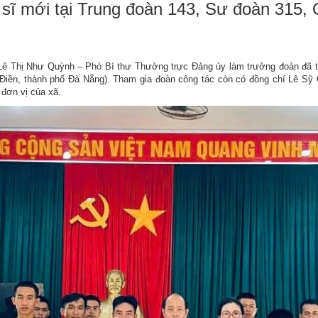
sĩ mới tại Trung đoàn 143, Sư đoàn 315,
PHÁP LUẬT
n phòng HĐND và UBND
LỊCH CÔNG TÁC TUẦN
ách
A HỌC, KỸ THUẬT
ng Kinh tế
TÀI LIỆU HỌP
Ư ÁN NHÀ MÁY
Thị Như Quỳnh – Phó Bí thư Thường trực Đảng ủy làm trưởng đoàn đã tha
n Hoá và Thông tin
, GIÁO DỤC
ng tâm Phục vụ hành chính công
Điền, thành phố Đà Nẵng). Tham gia đoàn công tác còn có đồng chí Lê S
Thống kê
đơn vị của xã.
g nghiệp và Phát triển nông thôn
INH, TRẬT TỰ
ng tâm Văn hóa - Thể thao và Truyền thanh - Truyền hình Đồng Xuân
nh, đề tài khoa học
 NGUYÊN, MÔI TRƯỜNG
C TỐT
Ế HOẠCH, QUY HOẠCH
 CHÍNH