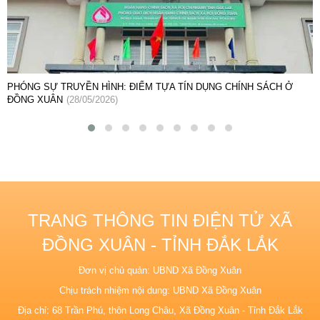
PHÓNG SỰ TRUYỀN HÌNH: ĐIỂM TỰA TÍN DỤNG CHÍNH SÁCH Ở
ĐỒNG XUÂN
(28/05/2026)
TRANG THÔNG TIN ĐIỆN TỬ XÃ
ĐỒNG XUÂN - TỈNH ĐẮK LẮK
Đơn vị chủ quản: UBND Xã Đồng Xuân
Chịu trách nhiệm nội dung: UBND Xã Đồng Xuân
Địa chỉ: 68 Trần Phú, thôn Long Châu, Xã Đồng Xuân - Tỉnh Đắk Lắk